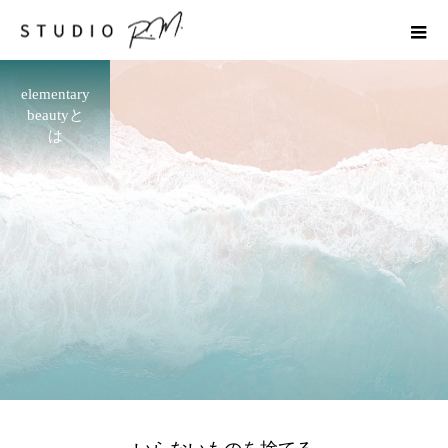
elementary
beautyと
は