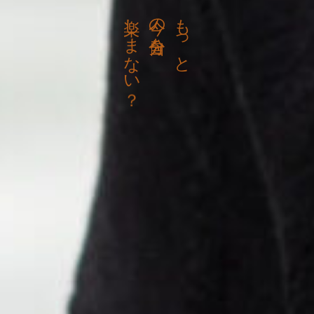
し
の
も
ま
を
っ
な
と
い
？